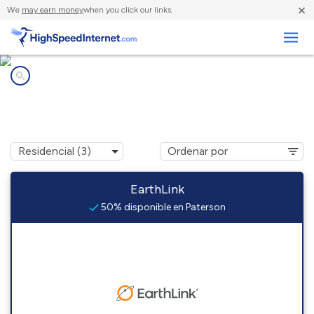
×
We
may earn money
when you click our links.
Negocios
Compañías de Internet en
Paterson, WA
EarthLink
50% disponible en Paterson