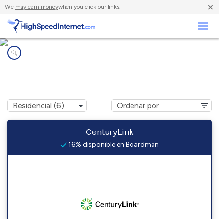
×
We
may earn money
when you click our links.
Negocios
Compañías de Internet en
Boardman, OR
CenturyLink
16% disponible en Boardman