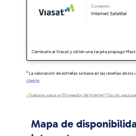
Conexión:
Internet Satelital
Cámbiate al Viasat y obtén una tarjeta prepago Mast
◊
La valoración de estrellas se basa en las reseñas de los
cliente
.
¿Trabajas para un Proveedor de Internet?
Da clic aquí
par
Mapa de disponibilid