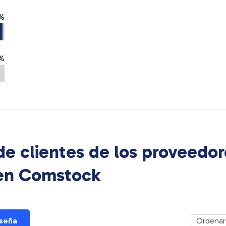
%
%
e clientes de los proveedor
 en
Comstock
eseña