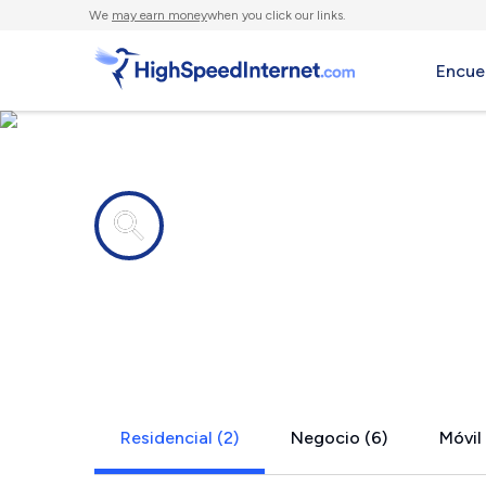
We
may earn money
when you click our links.
Encue
Compañías de Internet en
Comstock, 
Residencial (2)
Negocio (6)
Móvil 