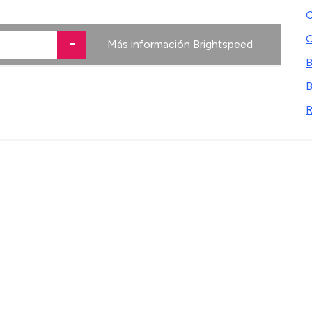
C
C
Más información
Brightspeed
B
B
R