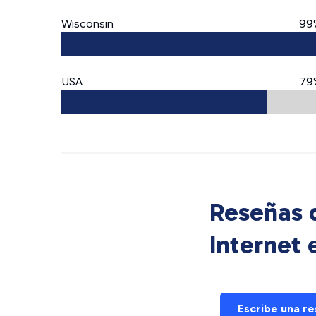
Wisconsin
99
USA
79
Reseñas d
Internet
Escribe una r