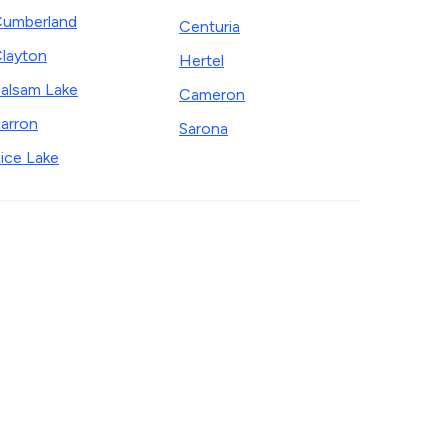
umberland
Centuria
layton
Hertel
alsam Lake
Cameron
arron
Sarona
ice Lake