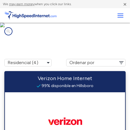
×
We
may earn money
when you click our links.
Negocios
Compañías de Internet en
Hillsboro, WI
Verizon Home Internet
99% disponible en Hillsboro