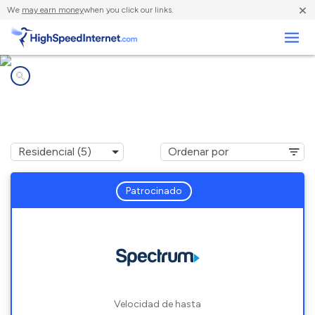
×
We
may earn money
when you click our links.
Negocios
Compañías de Internet en
Horicon, WI
Patrocinado
Velocidad de hasta