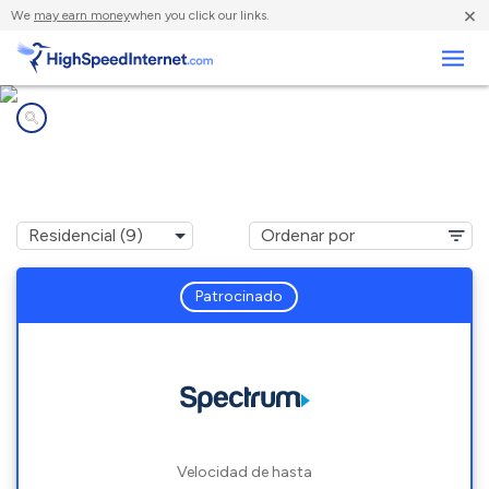
×
We
may earn money
when you click our links.
Negocios
Compañías de Internet en
Springfield, WI
Patrocinado
Velocidad de hasta