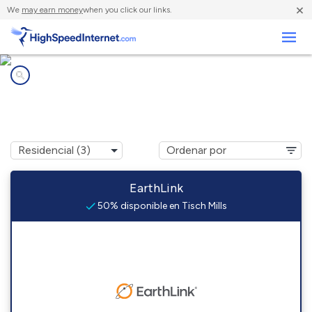
×
We
may earn money
when you click our links.
Negocios
Compañías de Internet en
Tisch Mills, WI
EarthLink
50% disponible en Tisch Mills