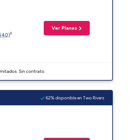
Ver Planes
◊
2440)
imitados. Sin contrato.
62% disponible en Two Rivers