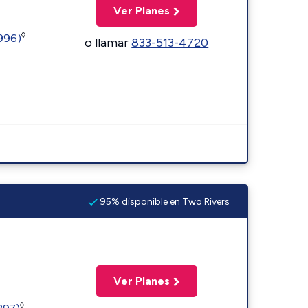
Ver Planes
◊
5996)
o llamar
833-513-4720
95% disponible en Two Rivers
Ver Planes
◊