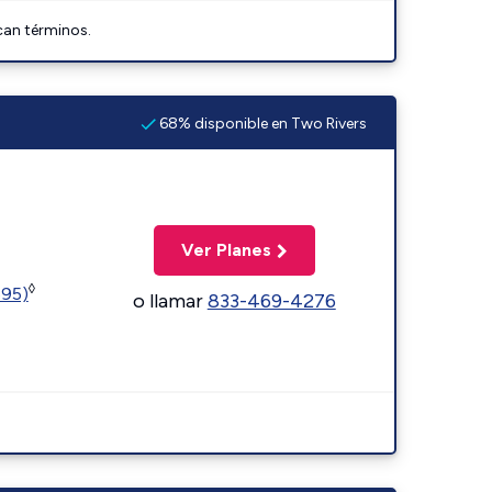
can términos.
68% disponible en Two Rivers
Ver Planes
◊
595)
o llamar
833-469-4276