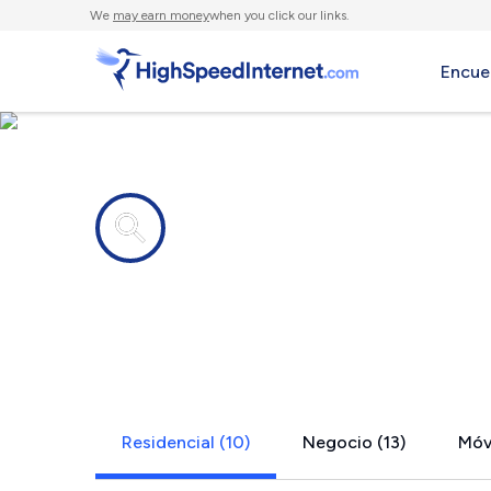
We
may earn money
when you click our links.
Encue
Compañías de Internet en
Two Rivers,
Residencial (10)
Negocio (13)
Móvi