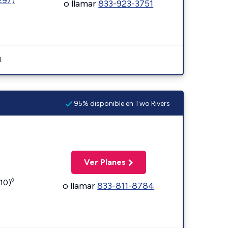
1297)
o llamar
833-923-3751
.
95% disponible en Two Rivers
Ver Planes
◊
110)
o llamar
833-811-8784