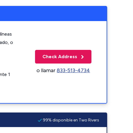
líneas
zado, o
Check Address
o llamar
833-513-4734
nte 1
99% disponible en Two Rivers