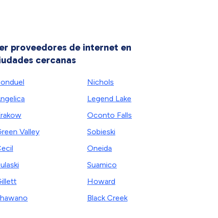
er proveedores de internet en
iudades cercanas
onduel
Nichols
ngelica
Legend Lake
rakow
Oconto Falls
reen Valley
Sobieski
ecil
Oneida
ulaski
Suamico
illett
Howard
Shawano
Black Creek