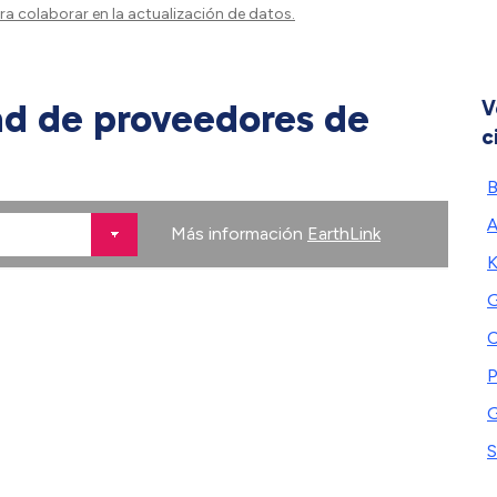
a colaborar en la actualización de datos.
ad de proveedores de
V
c
B
A
Más información
EarthLink
K
G
C
P
G