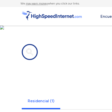
We
may earn money
when you click our links.
Encue
Compañías de Internet en
Zachow, WI
Residencial (1)