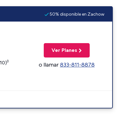
50% disponible en Zachow
Ver Planes
◊
110)
o llamar
833-811-8878