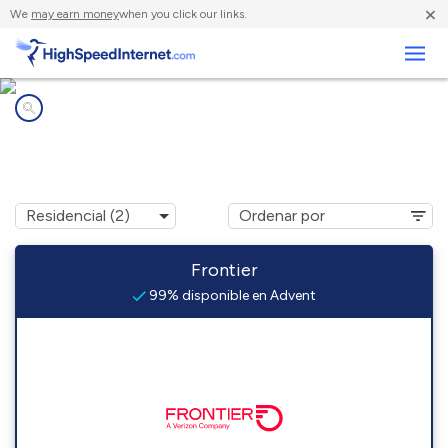
×
We
may earn money
when you click our links.
Negocios
Compañías de Internet en
Advent, WV
Frontier
99% disponible en Advent