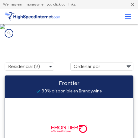
×
We
may earn money
when you click our links.
Negocios
Compañías de Internet en
Brandywine, WV
Frontier
99% disponible en Brandywine