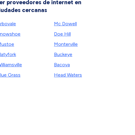
er proveedores de internet en
iudades cercanas
rbovale
Mc Dowell
Snowshoe
Doe Hill
Mustoe
Monterville
latyfork
Buckeye
illiamsville
Bacova
lue Grass
Head Waters