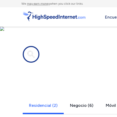
We
may earn money
when you click our links.
Encue
Compañías de Internet en
Dunmore, 
Residencial (2)
Negocio (6)
Móvil 