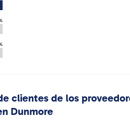
%
%
e clientes de los proveedor
 en
Dunmore