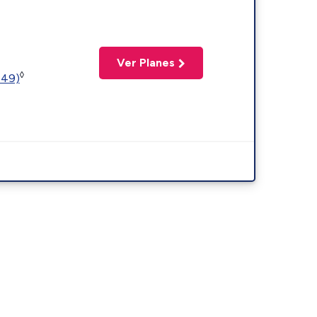
Ver Planes
◊
449)