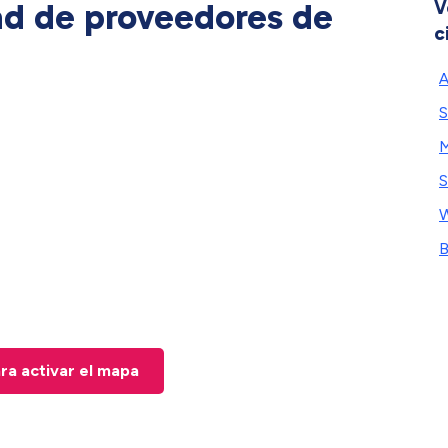
ad de proveedores de
V
c
A
S
W
B
ara activar el mapa