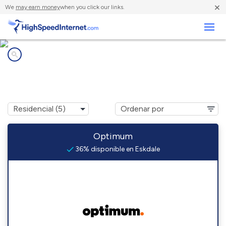
×
We
may earn money
when you click our links.
Negocios
Compañías de Internet en
Eskdale, WV
Optimum
36% disponible en Eskdale