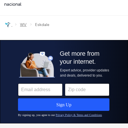
nacional.
›
›
WV
Eskdale