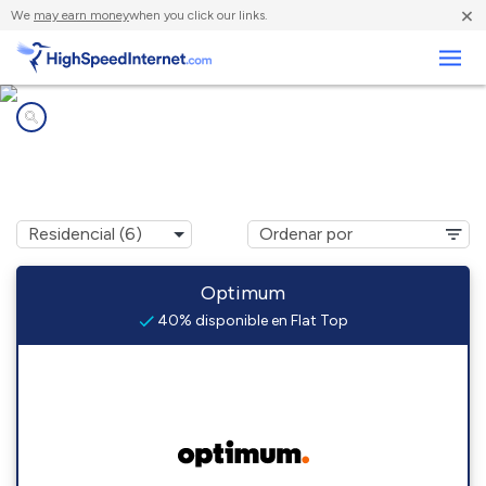
×
We
may earn money
when you click our links.
Negocios
Compañías de Internet en
Flat Top, WV
Optimum
40% disponible en Flat Top