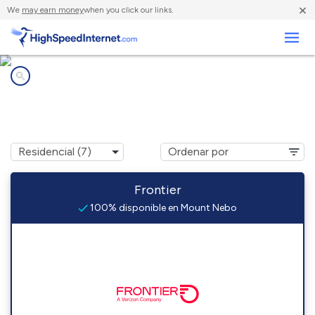
×
We
may earn money
when you click our links.
Negocios
Compañías de Internet en
Mount Nebo, WV
Frontier
100% disponible en Mount Nebo