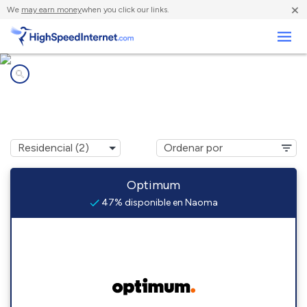
×
We
may earn money
when you click our links.
Negocios
Compañías de Internet en
Naoma, WV
Optimum
47% disponible en Naoma