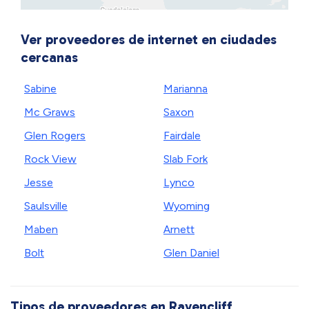
Ver proveedores de internet en ciudades
cercanas
Sabine
Marianna
Mc Graws
Saxon
Glen Rogers
Fairdale
Rock View
Slab Fork
Jesse
Lynco
Saulsville
Wyoming
Maben
Arnett
Bolt
Glen Daniel
Tipos de proveedores en Ravencliff