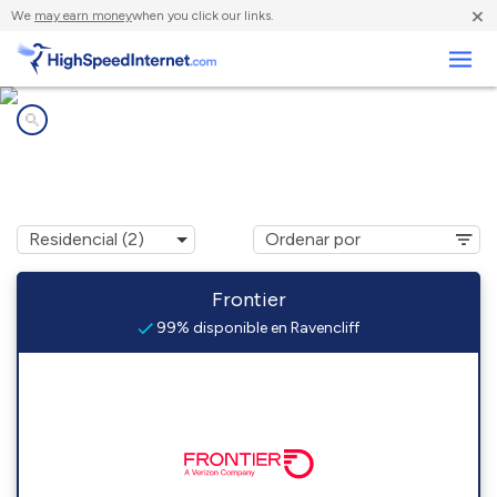
×
We
may earn money
when you click our links.
Negocios
Compañías de Internet en
Ravencliff, WV
Frontier
99% disponible en Ravencliff