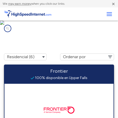
×
We
may earn money
when you click our links.
Negocios
Compañías de Internet en
Upper Falls, WV
Frontier
100% disponible en Upper Falls