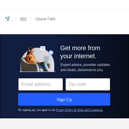
›
›
WV
Upper Falls