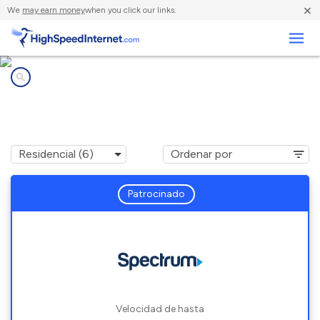
×
We
may earn money
when you click our links.
Negocios
Compañías de Internet en
New Brockton, AL
Patrocinado
Velocidad de hasta