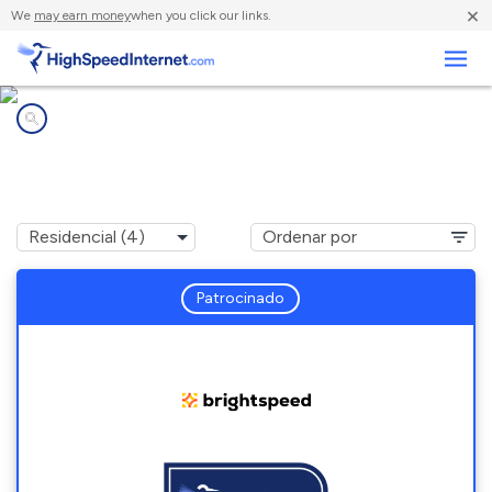
×
We
may earn money
when you click our links.
Negocios
Compañías de Internet en
Powell, AL
Patrocinado