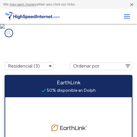
×
We
may earn money
when you click our links.
Negocios
Compañías de Internet en
Dolph, AR
EarthLink
50% disponible en Dolph