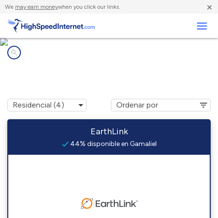
×
We
may earn money
when you click our links.
Negocios
Compañías de Internet en
Gamaliel, AR
EarthLink
44% disponible en Gamaliel