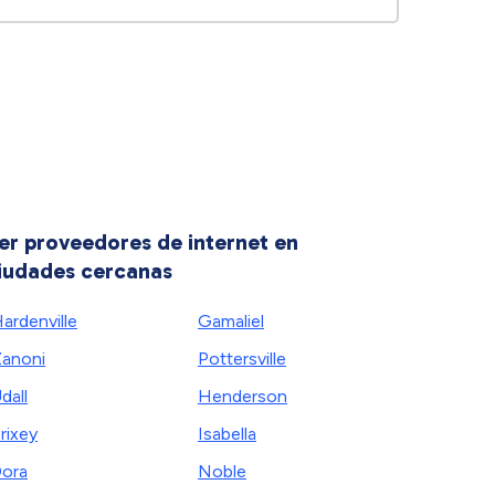
er proveedores de internet en
iudades cercanas
ardenville
Gamaliel
anoni
Pottersville
dall
Henderson
rixey
Isabella
ora
Noble