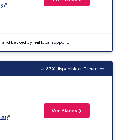
◊
(3)
e, and backed by real local support.
87% disponible en Tecumseh
Ver Planes
◊
239)