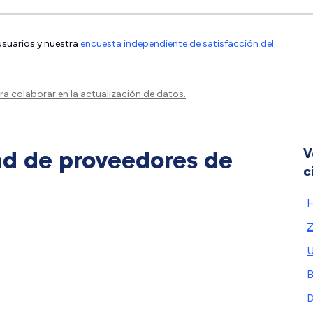
 usuarios y nuestra
encuesta independiente de satisfacción del
a colaborar en la actualización de datos.
ad de proveedores de
V
c
H
Z
U
B
D