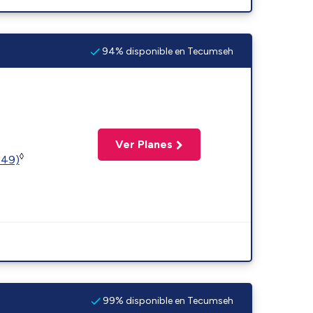
94% disponible en Tecumseh
Ver Planes
◊
449)
99% disponible en Tecumseh