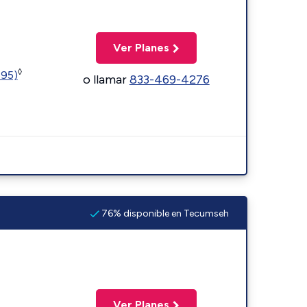
Ver Planes
◊
595)
o llamar
833-469-4276
76% disponible en Tecumseh
Ver Planes