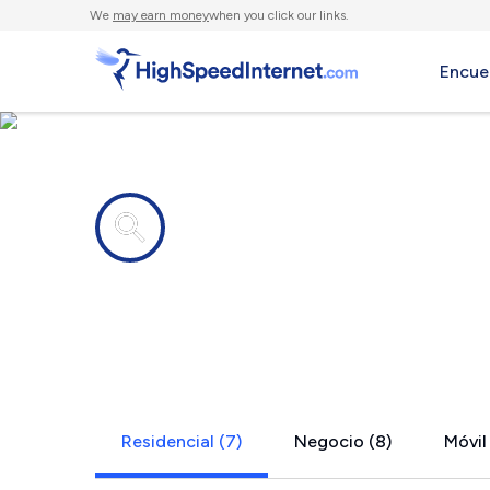
We
may earn money
when you click our links.
Encue
Compañías de Internet en
Tecumseh,
Residencial (7)
Negocio (8)
Móvil 