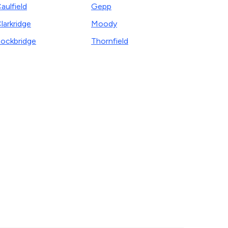
aulfield
Gepp
larkridge
Moody
ockbridge
Thornfield