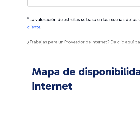
◊
La valoración de estrellas se basa en las reseñas de los
cliente
.
¿Trabajas para un Proveedor de Internet?
Da clic aquí
par
Mapa de disponibilid
Internet