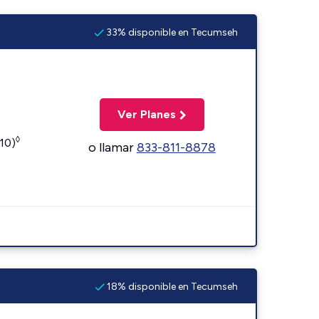
33% disponible en Tecumseh
Ver Planes
◊
110)
o llamar
833-811-8878
18% disponible en Tecumseh