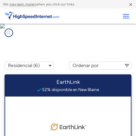
×
We
may earn money
when you click our links.
Negocios
Compañías de Internet en
New Blaine, AR
EarthLink
52% disponible en New Blaine