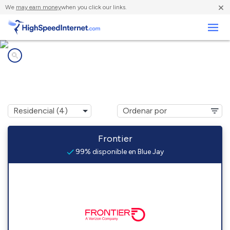
×
We
may earn money
when you click our links.
Negocios
Compañías de Internet en
Blue Jay, CA
Frontier
99% disponible en Blue Jay