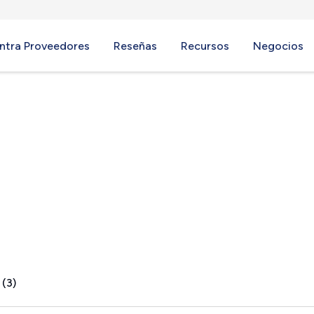
ntra Proveedores
Reseñas
Recursos
Negocios
y Lake, CA
 (3)