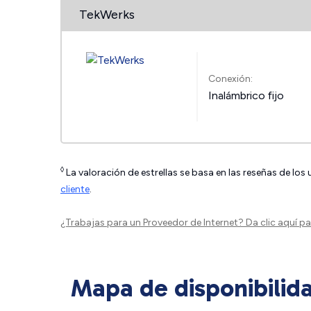
TekWerks
Conexión:
Inalámbrico fijo
◊
La valoración de estrellas se basa en las reseñas de los
cliente
.
¿Trabajas para un Proveedor de Internet?
Da clic aquí
par
Mapa de disponibilid