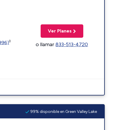
Ver Planes
◊
5996)
o llamar
833-513-4720
99% disponible en Green Valley Lake