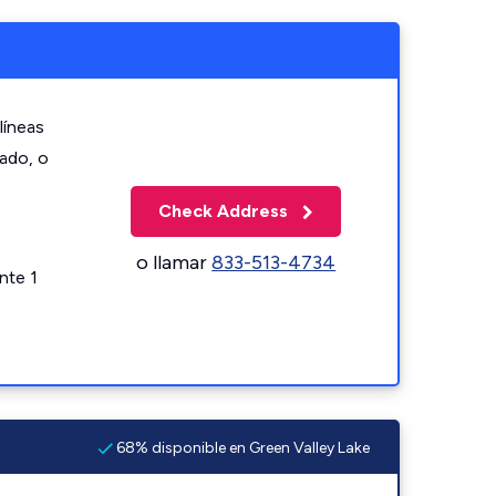
líneas
zado, o
Check Address
o llamar
833-513-4734
nte 1
68% disponible en Green Valley Lake