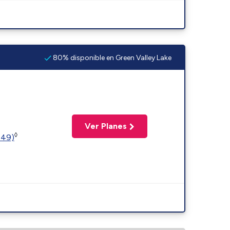
80% disponible en Green Valley Lake
Ver Planes
◊
449)