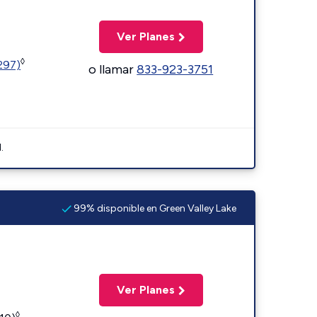
Ver Planes
◊
1297)
o llamar
833-923-3751
.
99% disponible en Green Valley Lake
Ver Planes
◊