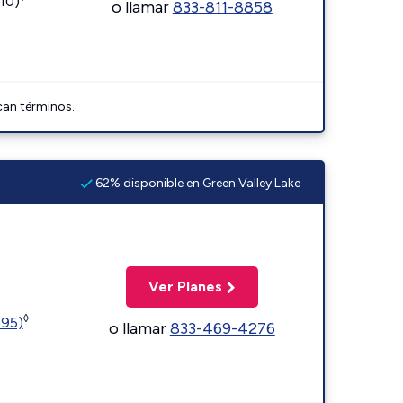
110)
o llamar
833-811-8858
can términos.
62% disponible en Green Valley Lake
Ver Planes
◊
595)
o llamar
833-469-4276