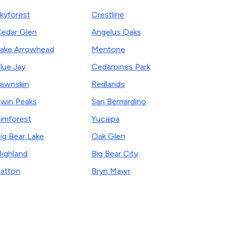
kyforest
Crestline
edar Glen
Angelus Oaks
ake Arrowhead
Mentone
lue Jay
Cedarpines Park
awnskin
Redlands
win Peaks
San Bernardino
imforest
Yucaipa
ig Bear Lake
Oak Glen
ighland
Big Bear City
atton
Bryn Mawr