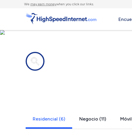
We
may earn money
when you click our links.
Encue
Compañías de Internet en
Green Valle
Residencial (6)
Negocio (11)
Móvil