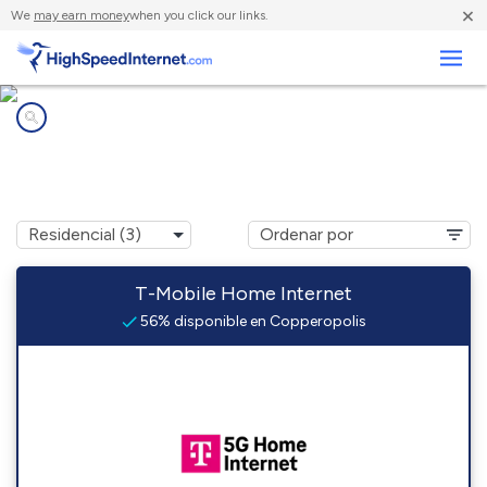
×
We
may earn money
when you click our links.
Negocios
Compañías de Internet en
Copperopolis, CA
T-Mobile Home Internet
56% disponible en Copperopolis