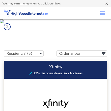
×
We
may earn money
when you click our links.
Negocios
Compañías de Internet en
San Andreas, CA
Xfinity
99% disponible en San Andreas