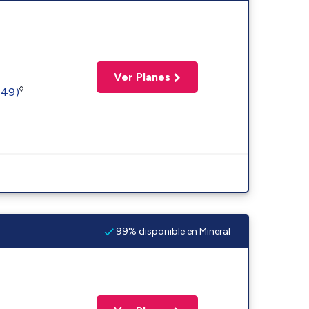
Ver Planes
◊
449)
99% disponible en Mineral