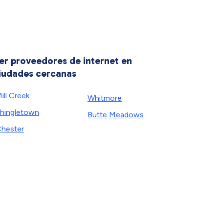
er proveedores de internet en
iudades cercanas
ill Creek
Whitmore
hingletown
Butte Meadows
hester