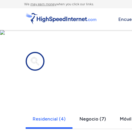
We
may earn money
when you click our links.
Encue
Compañías de Internet en
Mineral, CA
Residencial (4)
Negocio (7)
Móvil