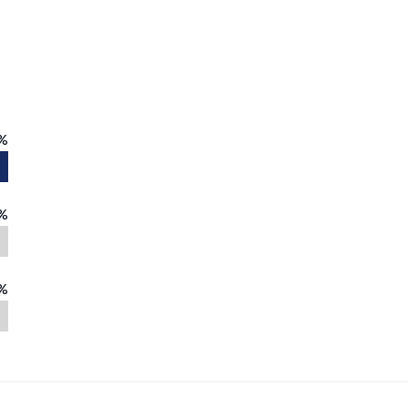
%
%
%