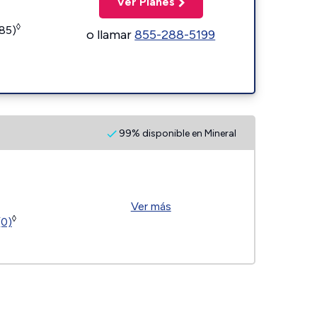
Ver Planes
◊
185)
o llamar
855-288-5199
99% disponible en Mineral
Ver más
◊
(0)