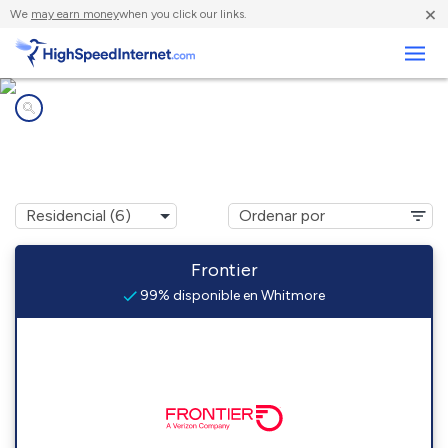
×
We
may earn money
when you click our links.
Negocios
Compañías de Internet en
Whitmore, CA
Frontier
99% disponible en Whitmore