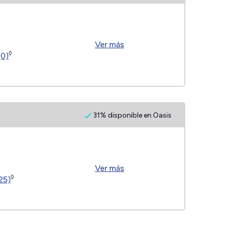
Ver más
◊
(0)
31% disponible en Oasis
Ver más
◊
25)