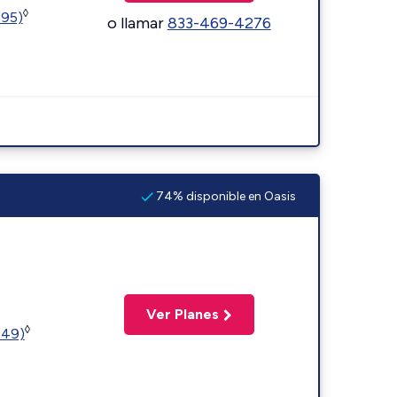
◊
595)
o llamar
833-469-4276
74% disponible en Oasis
Ver Planes
◊
449)