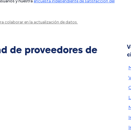
 usuarios y nuestra
encuesta independiente de satisfacción del
a colaborar en la actualización de datos.
ad de proveedores de
V
c
V
C
L
N
I
I