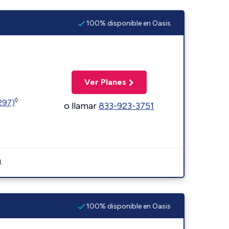
100% disponible en Oasis
Ver Planes
◊
1297)
o llamar
833-923-3751
.
100% disponible en Oasis