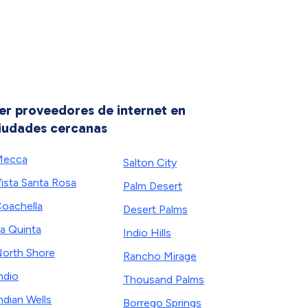
er proveedores de internet en
iudades cercanas
Mecca
Salton City
ista Santa Rosa
Palm Desert
oachella
Desert Palms
a Quinta
Indio Hills
orth Shore
Rancho Mirage
ndio
Thousand Palms
ndian Wells
Borrego Springs