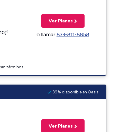
Ver Planes
◊
110)
o llamar
833-811-8858
can términos.
39% disponible en Oasis
Ver Planes