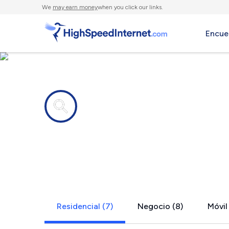
We
may earn money
when you click our links.
Encue
Compañías de Internet en
Oasis, CA
Residencial (7)
Negocio (8)
Móvil 