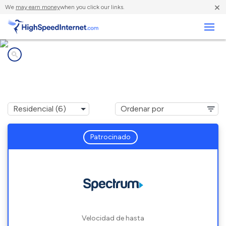
×
We
may earn money
when you click our links.
Negocios
Compañías de Internet en
Indio, CA
Patrocinado
Velocidad de hasta