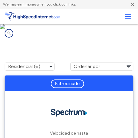
×
We
may earn money
when you click our links.
Negocios
Compañías de Internet en
Garnet, CA
Patrocinado
Velocidad de hasta