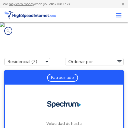
×
We
may earn money
when you click our links.
Negocios
Compañías de Internet en
Cathedral City, CA
Patrocinado
Velocidad de hasta