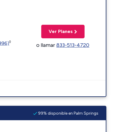
Ver Planes
◊
5996)
o llamar
833-513-4720
99% disponible en Palm Springs