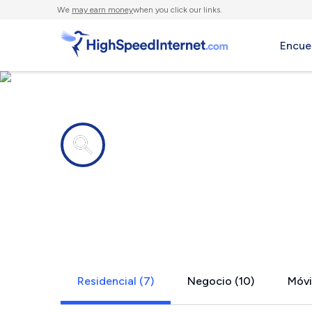
We
may earn money
when you click our links.
Encue
Compañías de Internet en
Palm Sprin
Residencial (7)
Negocio (10)
Móvil