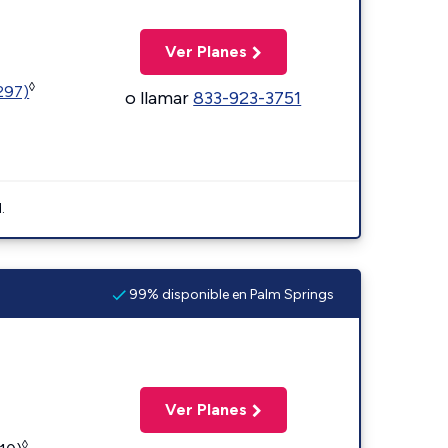
Ver Planes
◊
1297)
o llamar
833-923-3751
.
99% disponible en Palm Springs
Ver Planes
◊