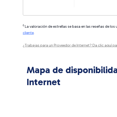
◊
La valoración de estrellas se basa en las reseñas de los
cliente
.
¿Trabajas para un Proveedor de Internet?
Da clic aquí
par
Mapa de disponibilid
Internet