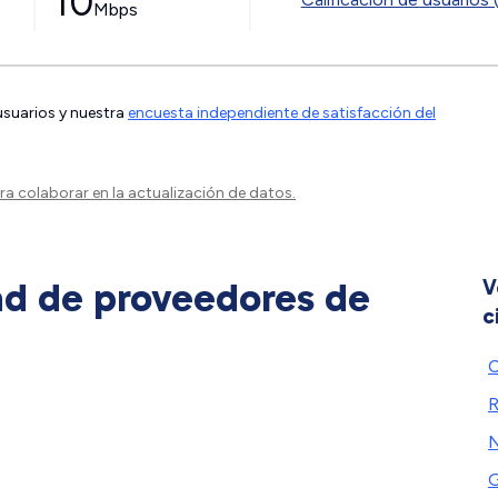
10
Mbps
 usuarios y nuestra
encuesta independiente de satisfacción del
a colaborar en la actualización de datos.
ad de proveedores de
V
c
C
R
N
G