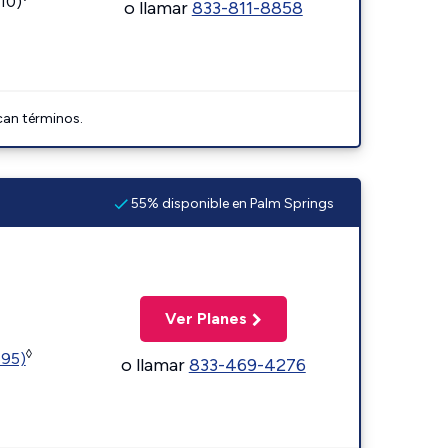
110)
o llamar
833-811-8858
can términos.
55% disponible en Palm Springs
Ver Planes
◊
595)
o llamar
833-469-4276