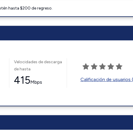
btén hasta $200 de regreso.
Velocidades de descarga
de hasta
415
Calificación de usuarios 
Mbps