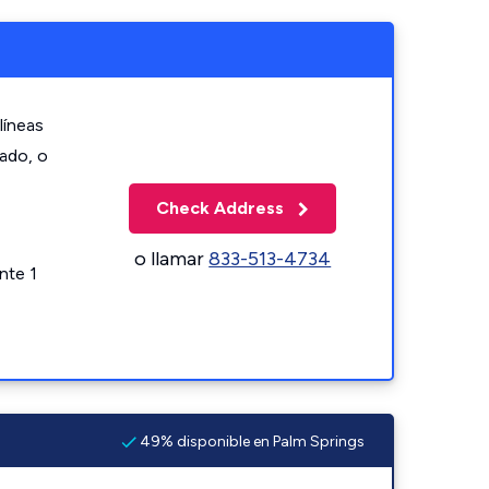
líneas
zado, o
Check Address
o llamar
833-513-4734
nte 1
49% disponible en Palm Springs