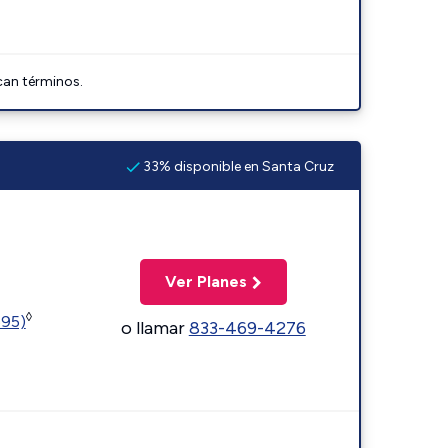
can términos.
33% disponible en Santa Cruz
Ver Planes
◊
595)
o llamar
833-469-4276