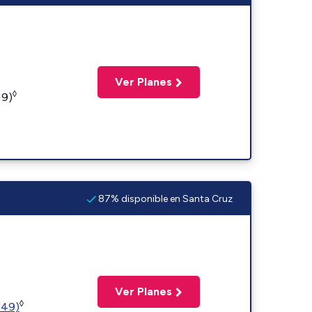
Ver Planes
◊
19)
87% disponible en Santa Cruz
Ver Planes
◊
449)