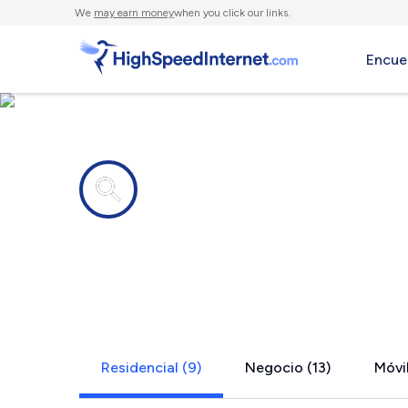
We
may earn money
when you click our links.
Encue
Compañías de Internet en
Santa Cruz
Residencial (9)
Negocio (13)
Móvil