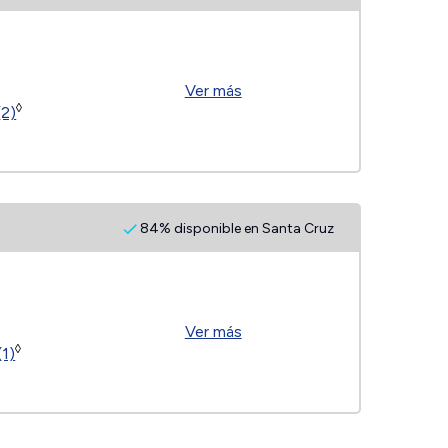
Ver más
◊
(2)
84% disponible en Santa Cruz
Ver más
◊
(1)