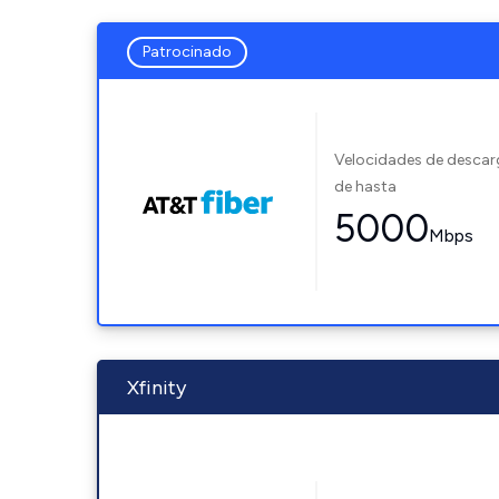
Patrocinado
Velocidades de desca
de hasta
5000
Mbps
Xfinity