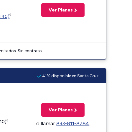
Ver Planes
◊
2440)
imitados. Sin contrato.
41% disponible en Santa Cruz
Ver Planes
◊
110)
o llamar
833-811-8784