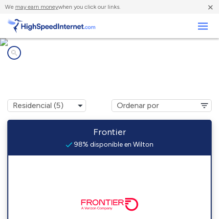
×
We
may earn money
when you click our links.
Negocios
Compañías de Internet en
Wilton, CA
Frontier
98% disponible en Wilton