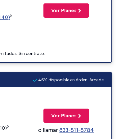
Ver Planes
◊
2440)
imitados. Sin contrato.
46% disponible en Arden-Arcade
Ver Planes
◊
110)
o llamar
833-811-8784