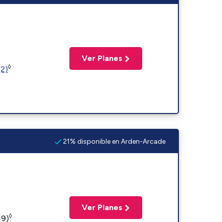
Ver Planes
◊
(2)
21% disponible en Arden-Arcade
Ver Planes
◊
19)