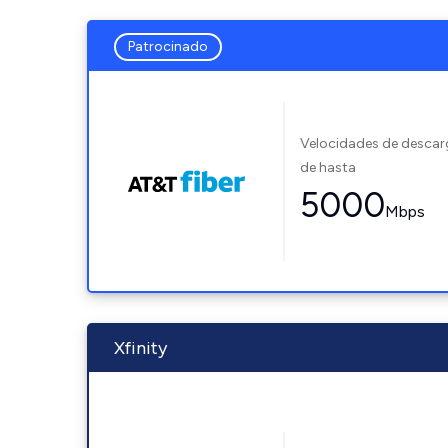
Patrocinado
Velocidades de desca
de hasta
5000
Mbps
Xfinity