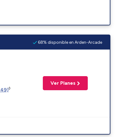
68% disponible en Arden-Arcade
Ver Planes
◊
449)