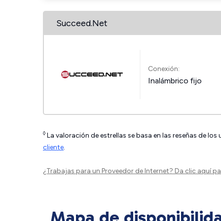
Succeed.Net
Conexión:
Inalámbrico fijo
◊
La valoración de estrellas se basa en las reseñas de los
cliente
.
¿Trabajas para un Proveedor de Internet?
Da clic aquí
par
Mapa de disponibilid