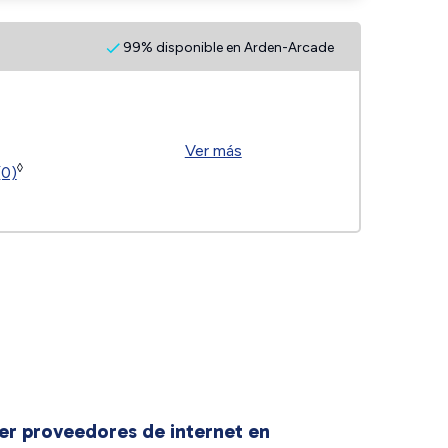
99% disponible en Arden-Arcade
Ver más
◊
(0)
er proveedores de internet en