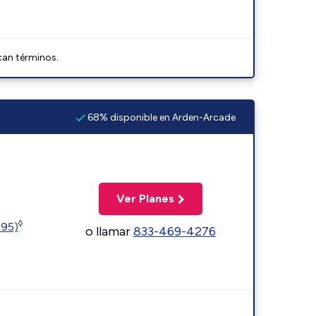
can términos.
68% disponible en Arden-Arcade
Ver Planes
◊
595)
o llamar
833-469-4276