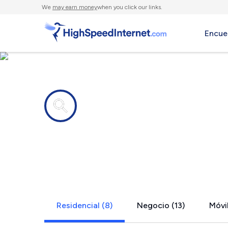
We
may earn money
when you click our links.
Encue
Compañías de Internet en
Arden-Arca
Residencial (8)
Negocio (13)
Móvil