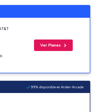
 AT&T
Ver Planes
o.
99% disponible en Arden-Arcade