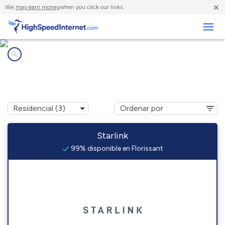
×
We
may earn money
when you click our links.
Negocios
Compañías de Internet en
Florissant, CO
Starlink
99% disponible en Florissant