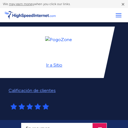
×
We
may earn money
when you click our links.
Negocios
Ir a
Sitio
Calificación de clientes