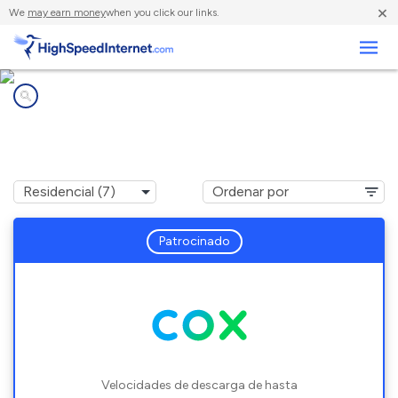
×
We
may earn money
when you click our links.
Negocios
Compañías de Internet en
Newington, CT
Patrocinado
Velocidades de descarga de hasta