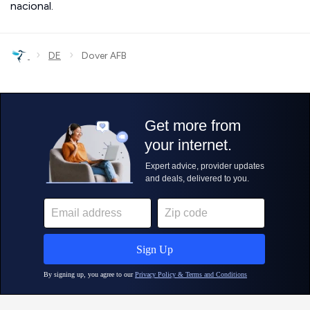
nacional.
›
›
DE
Dover AFB