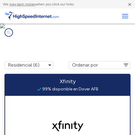
×
We
may earn money
when you click our links.
Negocios
Compañías de Internet en
Dover AFB, DE
Xfinity
99% disponible en Dover AFB