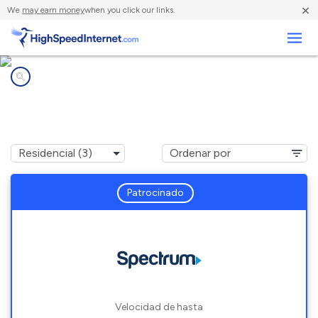
×
We
may earn money
when you click our links.
Negocios
Compañías de Internet en
Inwood, FL
Patrocinado
Velocidad de hasta