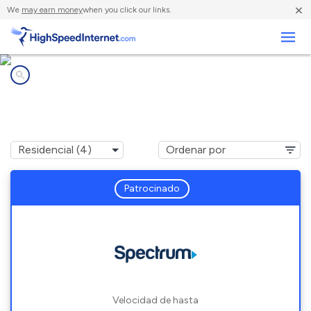
×
We
may earn money
when you click our links.
Negocios
Compañías de Internet en
Meadow Oaks, FL
Patrocinado
Velocidad de hasta