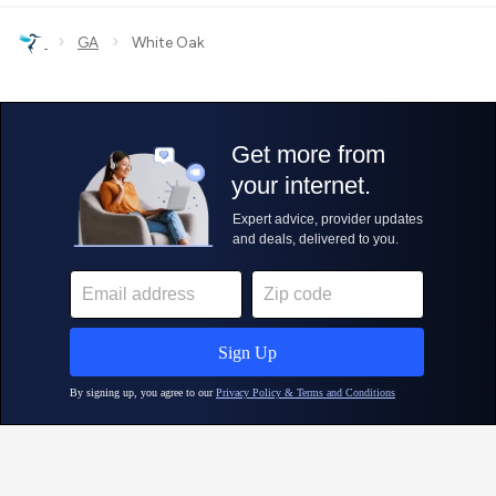
›
›
GA
White Oak