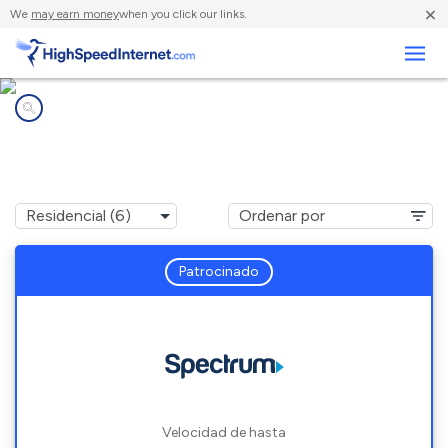
×
We
may earn money
when you click our links.
Negocios
Compañías de Internet en
White Oak, GA
Patrocinado
Velocidad de hasta