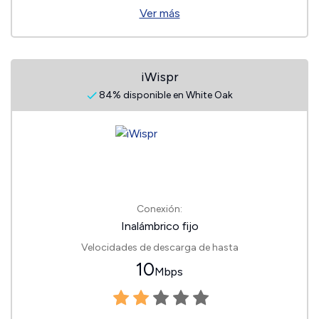
Ver más
iWispr
84% disponible en White Oak
Conexión:
Inalámbrico fijo
Velocidades de descarga de hasta
10
Mbps