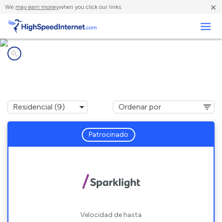
×
We
may earn money
when you click our links.
Negocios
Compañías de Internet en
St. Marys, GA
Patrocinado
Velocidad de hasta