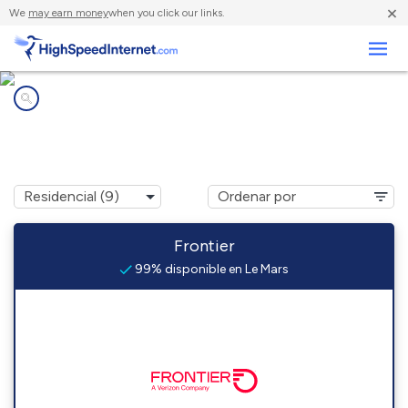
×
We
may earn money
when you click our links.
Negocios
Compañías de Internet en
Le Mars, IA
Frontier
99% disponible en Le Mars