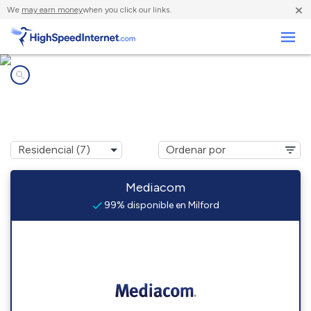
×
We
may earn money
when you click our links.
Negocios
Compañías de Internet en
Milford, IA
Mediacom
99% disponible en Milford