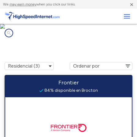
×
We
may earn money
when you click our links.
Negocios
Compañías de Internet en
Brocton, IL
Frontier
84% disponible en Brocton