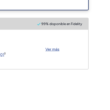
99% disponible en Fidelity
Ver más
◊
(0)