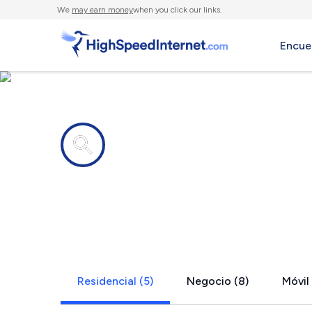
We
may earn money
when you click our links.
Encue
Compañías de Internet en
Fidelity, IL
Residencial (5)
Negocio (8)
Móvil 