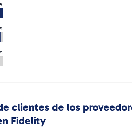
%
%
%
e clientes de los proveedor
 en
Fidelity