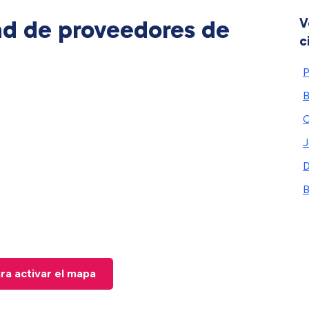
ad de proveedores de
V
c
P
B
C
J
B
ara activar el mapa