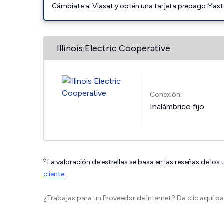
Cámbiate al Viasat y obtén una tarjeta prepago Mast
Illinois Electric Cooperative
Conexión:
Inalámbrico fijo
◊
La valoración de estrellas se basa en las reseñas de los
cliente
.
¿Trabajas para un Proveedor de Internet?
Da clic aquí
par