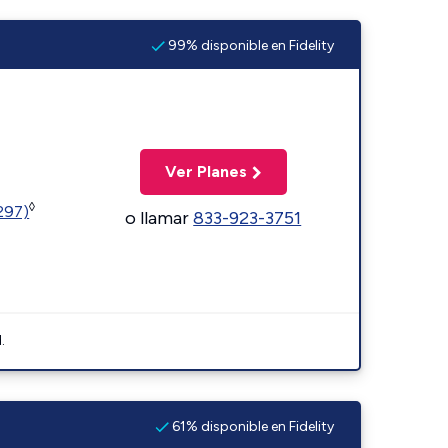
99% disponible en Fidelity
Ver Planes
◊
1297)
o llamar
833-923-3751
.
61% disponible en Fidelity