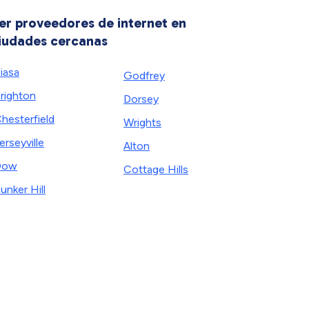
er proveedores de internet en
iudades cercanas
iasa
Godfrey
righton
Dorsey
hesterfield
Wrights
erseyville
Alton
Dow
Cottage Hills
unker Hill