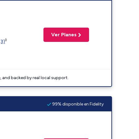
Ver Planes
◊
(3)
e, and backed by real local support.
99% disponible en Fidelity