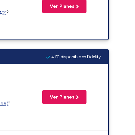
Ver Planes
◊
(42)
41% disponible en Fidelity
Ver Planes
◊
449)